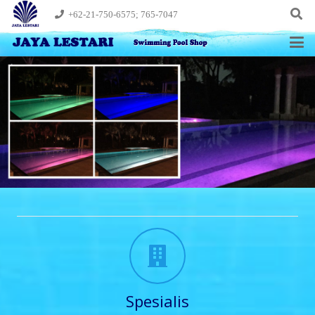
+62-21-750-6575; 765-7047
Spesialis